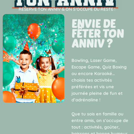
RÉSERVE TON ANNIV & ON S’OCCUPE DU RESTE !
ENVIE DE
FÊTER TON
ANNIV ?
Bowling, Laser Game,
Escape Game, Quiz Boxing
ou encore Karaoké…
choisis tes activités
préférées et vis une
journée pleine de fun et
d’adrénaline !
Que tu sois en famille ou
entre amis, on s’occupe de
tout : activités, goûter,
boissons et bonne humeur.