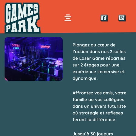
Aller
Panneau de gestion des cookies
au
Menu
contenu
ENTRE RIRES, ADRÉNALINE ET ESPRIT D’ÉQUIPE, VIVEZ UN MOMENT
INOUBLIABLE
Plongez au cœur de
l’action dans nos
2 salles
de Laser Game
réparties
sur
2 étages
pour une
expérience immersive et
dynamique.
Affrontez vos amis, votre
famille ou vos collègues
dans un univers futuriste
où stratégie et réflexes
feront la différence.
Jusqu’à
30 joueurs