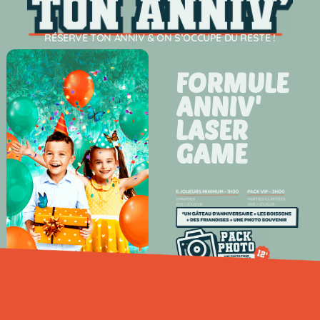
RÉSERVE TON ANNIV & ON S’OCCUPE DU RESTE !
FORMULE
ANNIV'
LASER
GAME