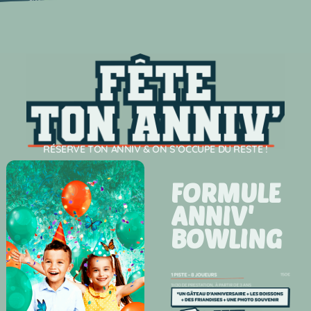
RÉSERVE TON ANNIV & ON S’OCCUPE DU RESTE !
FORMULE
ANNIV'
BOWLING