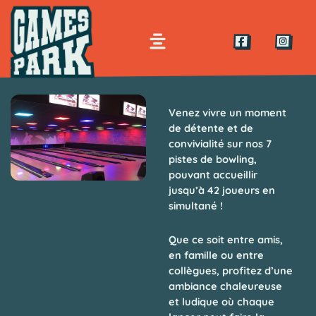
Aller
Panneau de gestion des cookies
au
Menu
contenu
PARTAGEZ UN MOMENT SUR NOS PISTES DE BOWLING
Venez vivre un moment
de détente et de
convivialité sur nos
7
pistes de bowling
,
pouvant accueillir
jusqu’à 42 joueurs en
simultané
!
Que ce soit entre amis,
en famille ou entre
collègues, profitez d’une
ambiance chaleureuse
et ludique où chaque